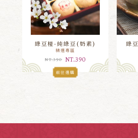
綠豆椪-純綠豆(奶素)
綠豆
精選專區
NT.390
NT.390
前往選購