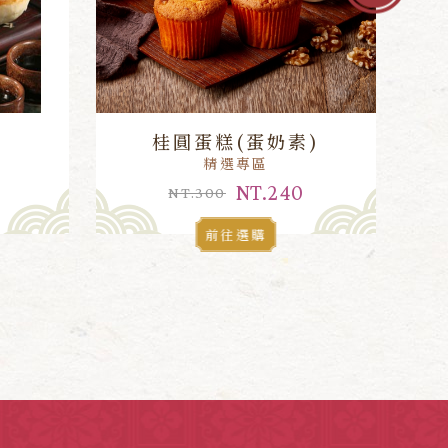
)
桂圓蛋糕(蛋奶素)
精選專區
NT.240
NT.300
前往選購