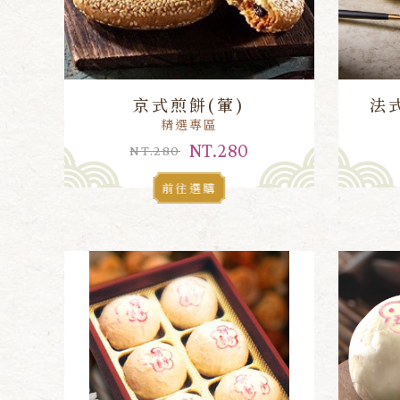
京式煎餅(葷)
法
精選專區
NT.280
NT.280
前往選購