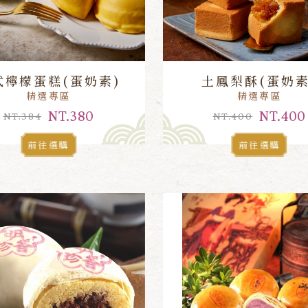
式檸檬蛋糕(蛋奶素)
土鳳梨酥(蛋奶素
精選專區
精選專區
NT.380
NT.400
NT.384
NT.400
前往選購
前往選購