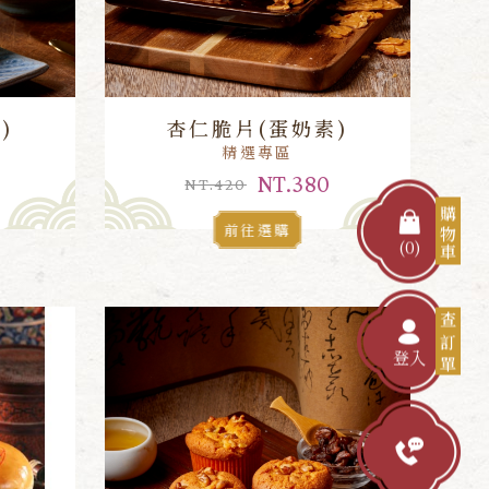
)
杏仁脆片(蛋奶素)
精選專區
NT.380
NT.420
購物車
前往選購
(0)
查訂單
登入