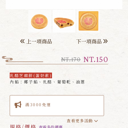
上一項商品
下一項商品
NT.150
NT.170
乳酪芝麻餅(蛋奶素)
內餡：椰子餡、乳酪、葡萄乾、油蔥
滿3000免運
查看更多活動
規格/價格
查看多件優惠