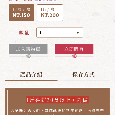
12兩 / 盒
1斤/ 盒
NT.150
NT.200
數量
加入購物車
立即購買
產品介紹
保存方式
1斤喜餅20盒以上可訂做
古早味硬香大餅，口感酥脆的芝麻餅皮，內餡夾帶